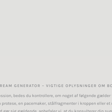
TREAM GENERATOR – VIGTIGE OPLYSNINGER OM B
ssion, bedes du kontrollere, om noget af følgende gælder fo
n protese, en pacemaker, stålfragmenter i kroppen eller et
d gør sig gældende, anbefaler vi, at du konsulterer din s