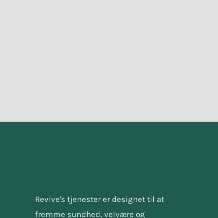
Revive's tjenester er designet til at
fremme sundhed, velvære og