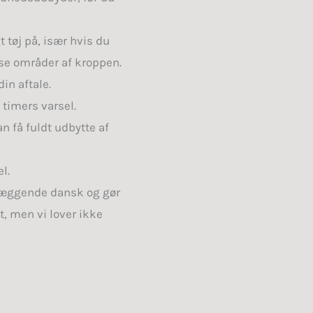
t tøj på, især hvis du
sse områder af kroppen.
din aftale.
 timers varsel.
an få fuldt udbytte af
l.
dlæggende dansk og gør
t, men vi lover ikke