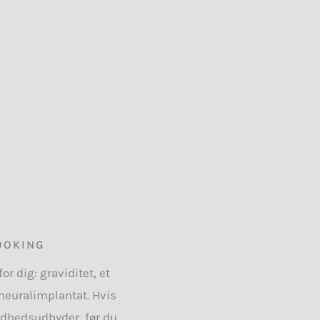
OOKING
r dig: graviditet, et
 neuralimplantat. Hvis
undhedsudbyder, før du