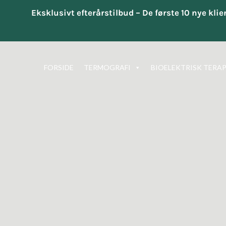
Eksklusivt efterårstilbud – De første 10 nye kli
Gå
til
FORSIDE
TERMOGRAFI
BIOELEKTRISK TERAP
indholdet