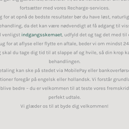
fortsætter med vores Recharge-services.
 for at opnå de bedste resultater bør du have løst, naturlig
behandling, da det kan være nødvendigt at få adgang til vi
 venligst
indgangsskemaet
, udfyld det og tag det med til 
ug for at aflyse eller flytte en aftale, beder vi om mindst 24
skal du tage dig tid til at slappe af og hvile, så din krop k
behandlingen.
etaling kan ske på stedet via MobilePay eller bankoverførse
ioner foregår på engelsk eller hollandsk. Vi forstår grun
 blive bedre – du er velkommen til at teste vores fremskrid
perfekt udtale.
Vi glæder os til at byde dig velkommen!