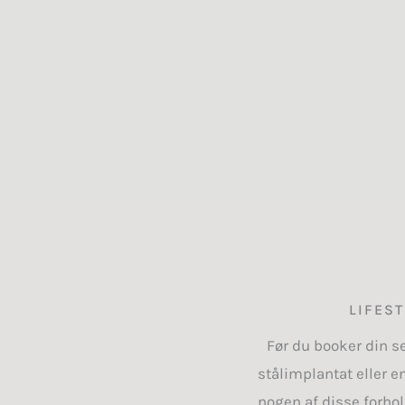
LIFES
Før du booker din se
stålimplantat eller e
nogen af disse forhol