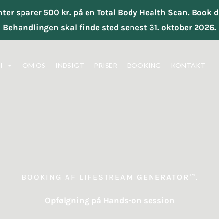
enter sparer 500 kr. på en Total Body Health Scan. Book
Behandlingen skal finde sted senest 31. oktober 2026.
I
OM OS
INDSIGT
PRISER
BOOKING
KONTAKT
BOOKING AF LIFESTREAM
GENERATOR™
.
Opfølgning på Hands-on session